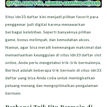
Situs idn33 daftar kini menjadi pilihan favorit para
penggemar judi digital karena menawarkan
berbagai kelebihan. Seperti banyaknya pilihan
game, bonus melimpah, dan kemudahan akses.
Namun, agar bisa meraih kemenangan maksimal dan
memanfaatkan keunggulan di situs idn33 daftar slot
online, Anda perlu mengetahui trik-trik bermainnya.
Berikut adalah beberapa trik bermain di situs idn33
daftar yang bisa Anda coba untuk meningkatkan
peluang menang dan mengoptimalkan pengalaman
bermain.