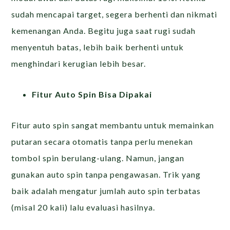
sudah mencapai target, segera berhenti dan nikmati
kemenangan Anda. Begitu juga saat rugi sudah
menyentuh batas, lebih baik berhenti untuk
menghindari kerugian lebih besar.
Fitur Auto Spin Bisa Dipakai
Fitur auto spin sangat membantu untuk memainkan
putaran secara otomatis tanpa perlu menekan
tombol spin berulang-ulang. Namun, jangan
gunakan auto spin tanpa pengawasan. Trik yang
baik adalah mengatur jumlah auto spin terbatas
(misal 20 kali) lalu evaluasi hasilnya.