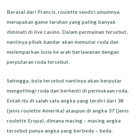
Berasal dari Prancis, roulette sendiri umumnya
merupakan game taruhan yang paling banyak
diminati di live casino. Dalam permainan tersebut,
nantinya pihak bandar akan memutar roda dan
melemparkan bola ke arah berlawanan dengan
perputaran roda tersebut.
Sehingga, bola tersebut nantinya akan berputar
mengelilingi roda dan berhenti di permukaan roda.
Entah itu di salah satu angka yang terdiri dari 38
(jenis roulette Amerika) ataupun di angka 37 (jenis
roulette Eropa), dimana masing – masing angka
tersebut punya angka yang berbeda – beda.