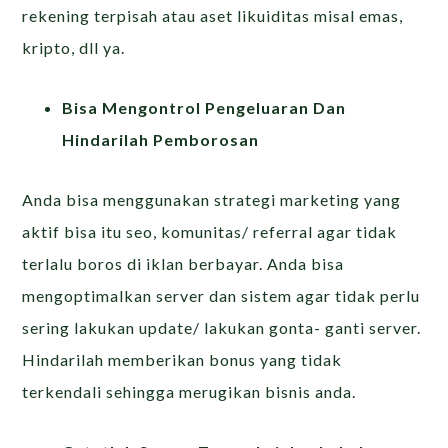
rekening terpisah atau aset likuiditas misal emas,
kripto, dll ya.
Bisa Mengontrol Pengeluaran Dan
Hindarilah Pemborosan
Anda bisa menggunakan strategi marketing yang
aktif bisa itu seo, komunitas/ referral agar tidak
terlalu boros di iklan berbayar. Anda bisa
mengoptimalkan server dan sistem agar tidak perlu
sering lakukan update/ lakukan gonta- ganti server.
Hindarilah memberikan bonus yang tidak
terkendali sehingga merugikan bisnis anda.