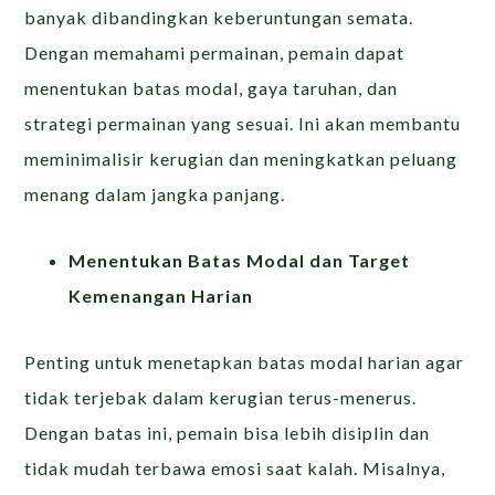
banyak dibandingkan keberuntungan semata.
Dengan memahami permainan, pemain dapat
menentukan batas modal, gaya taruhan, dan
strategi permainan yang sesuai. Ini akan membantu
meminimalisir kerugian dan meningkatkan peluang
menang dalam jangka panjang.
Menentukan Batas Modal dan Target
Kemenangan Harian
Penting untuk menetapkan batas modal harian agar
tidak terjebak dalam kerugian terus-menerus.
Dengan batas ini, pemain bisa lebih disiplin dan
tidak mudah terbawa emosi saat kalah. Misalnya,