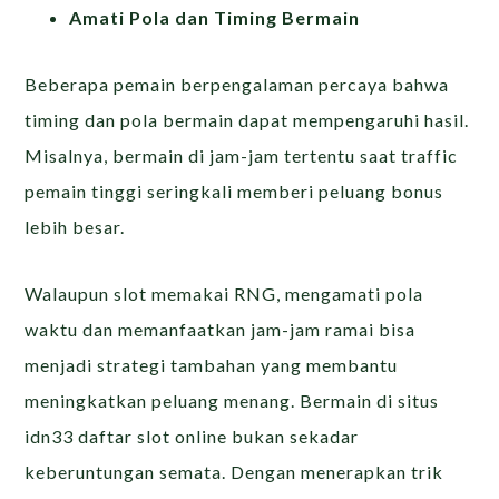
Amati Pola dan Timing Bermain
Beberapa pemain berpengalaman percaya bahwa
timing dan pola bermain dapat mempengaruhi hasil.
Misalnya, bermain di jam-jam tertentu saat traffic
pemain tinggi seringkali memberi peluang bonus
lebih besar.
Walaupun slot memakai RNG, mengamati pola
waktu dan memanfaatkan jam-jam ramai bisa
menjadi strategi tambahan yang membantu
meningkatkan peluang menang. Bermain di situs
idn33 daftar slot online bukan sekadar
keberuntungan semata. Dengan menerapkan trik