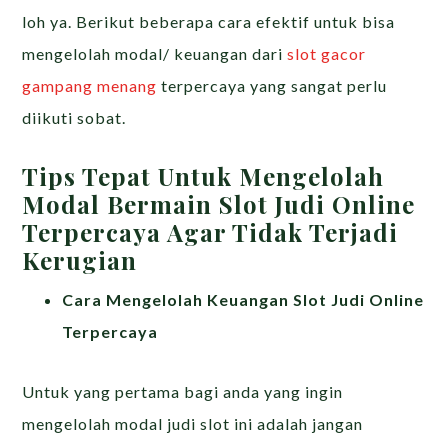
loh ya. Berikut beberapa cara efektif untuk bisa
mengelolah modal/ keuangan dari
slot gacor
gampang menang
terpercaya yang sangat perlu
diikuti sobat.
Tips Tepat Untuk Mengelolah
Modal Bermain Slot Judi Online
Terpercaya Agar Tidak Terjadi
Kerugian
Cara Mengelolah Keuangan Slot Judi Online
Terpercaya
Untuk yang pertama bagi anda yang ingin
mengelolah modal judi slot ini adalah jangan