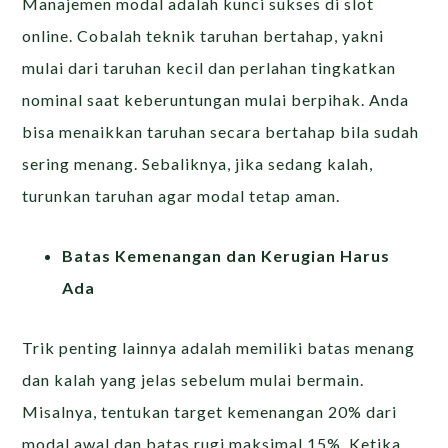
Manajemen modal adalah kunci sukses di slot
online. Cobalah teknik taruhan bertahap, yakni
mulai dari taruhan kecil dan perlahan tingkatkan
nominal saat keberuntungan mulai berpihak. Anda
bisa menaikkan taruhan secara bertahap bila sudah
sering menang. Sebaliknya, jika sedang kalah,
turunkan taruhan agar modal tetap aman.
Batas Kemenangan dan Kerugian Harus
Ada
Trik penting lainnya adalah memiliki batas menang
dan kalah yang jelas sebelum mulai bermain.
Misalnya, tentukan target kemenangan 20% dari
modal awal dan batas rugi maksimal 15%. Ketika