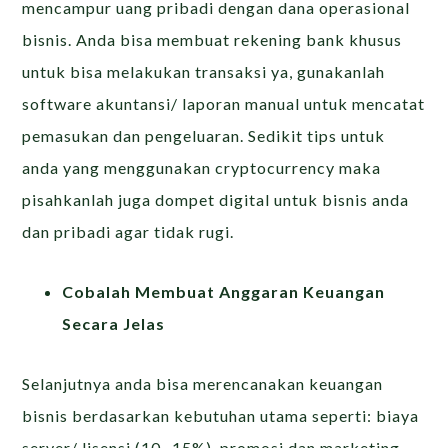
mencampur uang pribadi dengan dana operasional
bisnis. Anda bisa membuat rekening bank khusus
untuk bisa melakukan transaksi ya, gunakanlah
software akuntansi/ laporan manual untuk mencatat
pemasukan dan pengeluaran. Sedikit tips untuk
anda yang menggunakan cryptocurrency maka
pisahkanlah juga dompet digital untuk bisnis anda
dan pribadi agar tidak rugi.
Cobalah Membuat Anggaran Keuangan
Secara Jelas
Selanjutnya anda bisa merencanakan keuangan
bisnis berdasarkan kebutuhan utama seperti: biaya
server/ lisensi (10- 15%), promosi dan marketing