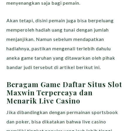
menyenangkan saja bagi pemain.
Akan tetapi, disini pemain juga bisa berpeluang
memperoleh hadiah uang tunai dengan jumlah
menjanjikan. Namun sebelum mendapatkan
hadiahnya, pastikan mengenali terlebih dahulu
aneka game taruhan yang ditawarkan oleh pihak
bandar judi tersebut di artikel berikut ini.
Beragam Game Daftar Situs Slot
Maxwin Terpercaya dan
Menarik Live Casino
Jika dibandingkan dengan permainan sportsbook
dan poker, bisa dikatakan bahwa live casino
memiliki tingkat populer yang jauh lebih tinggi.