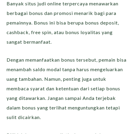
Banyak situs judi online terpercaya menawarkan
berbagai bonus dan promosi menarik bagi para
pemainnya. Bonus ini bisa berupa bonus deposit,
cashback, free spin, atau bonus loyalitas yang
sangat bermanfaat.
Dengan memanfaatkan bonus tersebut, pemain bisa
menambah saldo modal tanpa harus mengeluarkan
uang tambahan. Namun, penting juga untuk
membaca syarat dan ketentuan dari setiap bonus
yang ditawarkan. Jangan sampai Anda terjebak
dalam bonus yang terlihat menguntungkan tetapi
sulit dicairkan.