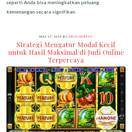
seperti Anda bisa meningkatkan peluang
kemenangan secara signifikan.
MAY 17, 2025
BY
ARCH HERETIC
Strategi Mengatur Modal Kecil
untuk Hasil Maksimal di Judi Online
Terpercaya