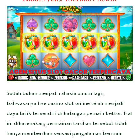
Sudah bukan menjadi rahasia umum lagi,
bahwasanya live casino slot online telah menjadi
daya tarik tersendiri di kalangan pemain bettor. Hal
ini dikarenakan, permainan taruhan tersebut tidak
hanya memberikan sensasi pengalaman bermain