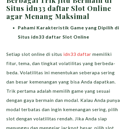
Berbagai Trik Jitu Bermain di
Situs idn33 daftar Slot Online
agar Menang Maksimal
Pahami Karakteristik Game yang Dipilih di
Situs idn33 daftar Slot Online
Setiap slot online di situs
idn33 daftar
memiliki
fitur, tema, dan tingkat volatilitas yang berbeda-
beda. Volatilitas ini menentukan seberapa sering
dan besar kemenangan yang bisa Anda dapatkan.
Trik pertama adalah memilih game yang sesuai
dengan gaya bermain dan modal. Kalau Anda punya
modal terbatas dan ingin kemenangan sering, pilih
slot dengan volatilitas rendah. Jika Anda siap
menunggu dan mengejar jackpot besar, pilih slot