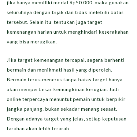
jika hanya memiliki modal Rp50.000, maka gunakan
seluruhnya dengan bijak dan tidak melebihi batas
tersebut. Selain itu, tentukan juga target
kemenangan harian untuk menghindari keserakahan
yang bisa merugikan.
Jika target kemenangan tercapai, segera berhenti
bermain dan menikmati hasil yang diperoleh.
Bermain terus-menerus tanpa batas target hanya
akan memperbesar kemungkinan kerugian. Judi
online terpercaya menuntut pemain untuk berpikir
jangka panjang, bukan sekadar menang sesaat.
Dengan adanya target yang jelas, setiap keputusan
taruhan akan lebih terarah.