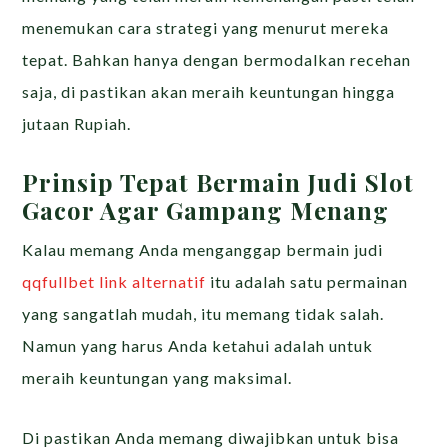
menemukan cara strategi yang menurut mereka
tepat. Bahkan hanya dengan bermodalkan recehan
saja, di pastikan akan meraih keuntungan hingga
jutaan Rupiah.
Prinsip Tepat Bermain Judi Slot
Gacor Agar Gampang Menang
Kalau memang Anda menganggap bermain judi
qqfullbet link alternatif
itu adalah satu permainan
yang sangatlah mudah, itu memang tidak salah.
Namun yang harus Anda ketahui adalah untuk
meraih keuntungan yang maksimal.
Di pastikan Anda memang diwajibkan untuk bisa