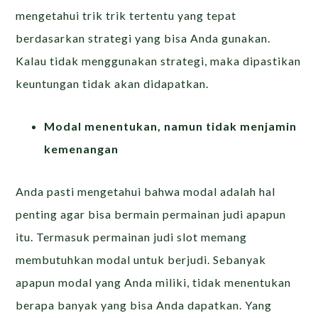
mengetahui trik trik tertentu yang tepat
berdasarkan strategi yang bisa Anda gunakan.
Kalau tidak menggunakan strategi, maka dipastikan
keuntungan tidak akan didapatkan.
Modal menentukan, namun tidak menjamin
kemenangan
Anda pasti mengetahui bahwa modal adalah hal
penting agar bisa bermain permainan judi apapun
itu. Termasuk permainan judi slot memang
membutuhkan modal untuk berjudi.
Sebanyak
apapun modal yang Anda miliki, tidak menentukan
berapa banyak yang bisa Anda dapatkan. Yang