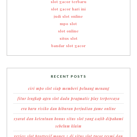
slot gacor terbaru
slot gacor hari ini
judi slot online
mpo slot
slot online
situs slot
bandar slot gacor
RECENT POSTS
ciri mpo slot siap memberi peluang menang
fitur lengkap agen slot dadu pragmatic play terpercaya
era baru risiko dan hiburan perjudian game online
syarat dan ketentuan bonus situs slot yang wajib dipahami
sebelum klaim
review slot progresif money 5 di situs slot gacor resmi dan