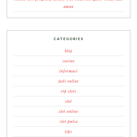
aman
CATEGORIES
blog
casino
informasi
judi online
rtp slots
slot
slot online
slot pulsa
tips