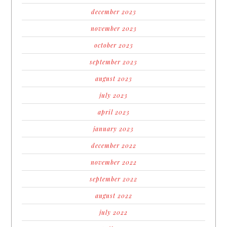
december 2023
november 2023
october 2023
september 2023
august 2023
july 2023
april 2023
january 2023
december 2022
november 2022
september 2022
august 2022
july 2022