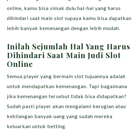
online, kamu bisa simak dulu hal-hal yang harus
dihindari saat main slot supaya kamu bisa dapatkan
lebih banyak kemenangan dengan lebih mudah.
Inilah Sejumlah Hal Yang Harus
Dihindari Saat Main Judi Slot
Online
Semua player yang bermain slot tujuannya adalah
untuk mendapatkan kemenangan. Tapi bagaimana
jika kemenangan tersebut tidak bisa didapatkan?
Sudah pasti player akan mengalami kerugian atau
kehilangan banyak uang yang sudah mereka
keluarkan untuk betting.