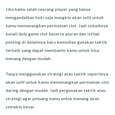
Jika kamu salah seorang player yang hanya
mengandalkan hoki saja mungkin akan sulit untuk
kamu memenangkan permainan slot.
Jadi sebaiknya
kenali dulu game slot beserta aturan dan istilah
penting di dalamnya baru kemudian gunakan taktik
terbaik yang dapat membantu kamu untuk bisa
menang dengan mudah.
Tanpa menggunakan strategi atau taktik sepertinya
akan sulit untuk kamu memenangkan permainan slot
daring dengan mudah. Jadi pergunakan taktik atau
strategi agar peluang kamu untuk menang akan
semakin besar.