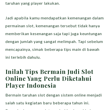
taruhan yang player lakukan.
Jadi apabila kamu mendapatkan kemenangan dalam
permainan slot, kemenangan tersebut tidak hanya
memberikan kesenangan saja tapi juga keuntungan
dengan jumlah yang sangat melimpah. Tapi sebelum
mencapainya, simak beberapa tips main di bawah
ini terlebih dahulu.
Inilah Tips Bermain Judi Slot
Online Yang Perlu Diketahui
Player Indonesia
Bermain taruhan slot dengan sistem online menjadi
salah satu kegiatan baru beberapa tahun ini.