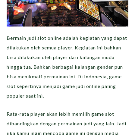
Bermain judi slot online adalah kegiatan yang dapat
dilakukan oleh semua player. Kegiatan ini bahkan
bisa dilakukan oleh player dari kalangan muda
hingga tua. Bahkan berbagai kalangan gender pun
bisa menikmati permainan ini. Di Indonesia, game
slot sepertinya menjadi game judi online paling
populer saat ini.
Rata-rata player akan lebih memilih game slot
dibandingkan dengan permainan judi yang lain. Jadi
jika kamu ingin mencoba game ini dengan media