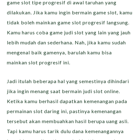
game slot tipe progresif di awal taruhan yang
dilakukan. Jika kamu ingin bermain game slot, kamu
tidak boleh mainkan game slot progresif langsung.
Kamu harus coba game judi slot yang lain yang jauh
lebih mudah dan sederhana. Nah, jika kamu sudah
mengenal baik gamenya, barulah kamu bisa
mainkan slot progresif ini.
Jadi itulah beberapa hal yang semestinya dihindari
jika ingin menang saat bermain judi slot online.
Ketika kamu berhasil dapatkan kemenangan pada
permainan slot daring ini, pastinya kemenangan
tersebut akan membuahkan hasil berupa uang asli.
Tapi kamu harus tarik dulu dana kemenangannya