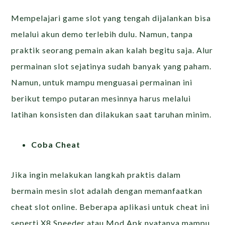
Mempelajari game slot yang tengah dijalankan bisa
melalui akun demo terlebih dulu. Namun, tanpa
praktik seorang pemain akan kalah begitu saja. Alur
permainan slot sejatinya sudah banyak yang paham.
Namun, untuk mampu menguasai permainan ini
berikut tempo putaran mesinnya harus melalui
latihan konsisten dan dilakukan saat taruhan minim.
Coba Cheat
Jika ingin melakukan langkah praktis dalam
bermain mesin slot adalah dengan memanfaatkan
cheat slot online. Beberapa aplikasi untuk cheat ini
seperti X8 Speeder atau Mod Apk nyatanya mampu