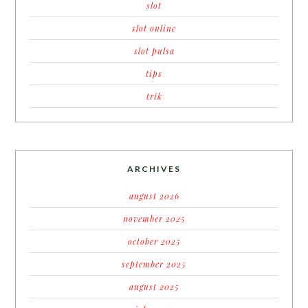
slot
slot online
slot pulsa
tips
trik
ARCHIVES
august 2026
november 2025
october 2025
september 2025
august 2025