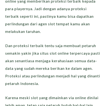
online yang memberikan proteksi terbaik kepada
para playernya. Jadi dengan adanya proteksi
terbaik seperti ini, pastinya kamu bisa dapatkan
perlindungan dari agen slot tempat kamu akan
melakukan taruhan.
Dan proteksi terbaik tentu saja membuat petaruh
semakin yakin jika situs slot online terpercaya pasti
akan senantiasa menjaga kerahasiaan semua data-
data yang sudah mereka berikan ke dalam agen.
Proteksi atau perlindungan menjadi hal yang dinanti
petaruh Indonesia.
Karena meski slot yang dimainkan via online dinilai
lebih aman, tetap saja petaruh butuh hal-hal lain