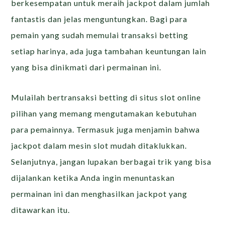
berkesempatan untuk meraih jackpot dalam jumlah
fantastis dan jelas menguntungkan. Bagi para
pemain yang sudah memulai transaksi betting
setiap harinya, ada juga tambahan keuntungan lain
yang bisa dinikmati dari permainan ini.
Mulailah bertransaksi betting di situs slot online
pilihan yang memang mengutamakan kebutuhan
para pemainnya. Termasuk juga menjamin bahwa
jackpot dalam mesin slot mudah ditaklukkan.
Selanjutnya, jangan lupakan berbagai trik yang bisa
dijalankan ketika Anda ingin menuntaskan
permainan ini dan menghasilkan jackpot yang
ditawarkan itu.