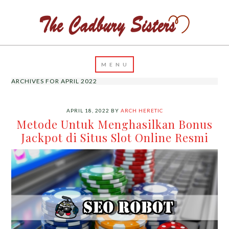
ARCHIVES FOR APRIL 2022
APRIL 18, 2022
BY
ARCH HERETIC
Metode Untuk Menghasilkan Bonus
Jackpot di Situs Slot Online Resmi