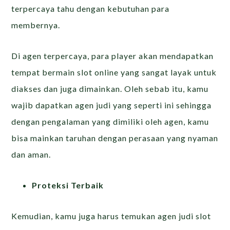
terpercaya tahu dengan kebutuhan para
membernya.
Di agen terpercaya, para player akan mendapatkan
tempat bermain slot online yang sangat layak untuk
diakses dan juga dimainkan. Oleh sebab itu, kamu
wajib dapatkan agen judi yang seperti ini sehingga
dengan pengalaman yang dimiliki oleh agen, kamu
bisa mainkan taruhan dengan perasaan yang nyaman
dan aman.
Proteksi Terbaik
Kemudian, kamu juga harus temukan agen judi slot