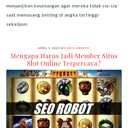
menjanjikan keuntungan agar mereka tidak sia-sia
saat memasang betting di angka tertinggi
sekalipun.
APRIL 3, 2022
BY
ARCH HERETIC
Mengapa Harus Jadi Member Situs
Slot Online Terpercaya?