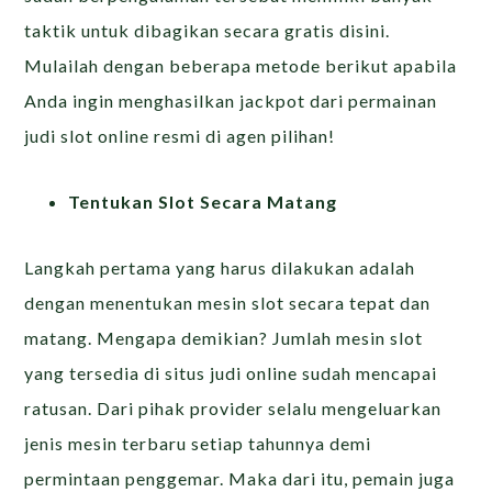
taktik untuk dibagikan secara gratis disini.
Mulailah dengan beberapa metode berikut apabila
Anda ingin menghasilkan jackpot dari permainan
judi slot online resmi di agen pilihan!
Tentukan Slot Secara Matang
Langkah pertama yang harus dilakukan adalah
dengan menentukan mesin slot secara tepat dan
matang. Mengapa demikian? Jumlah mesin slot
yang tersedia di situs judi online sudah mencapai
ratusan. Dari pihak provider selalu mengeluarkan
jenis mesin terbaru setiap tahunnya demi
permintaan penggemar. Maka dari itu, pemain juga