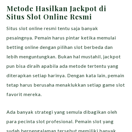
Metode Hasilkan Jackpot di
Situs Slot Online Resmi
Situs slot online resmi tentu saja banyak
pesaingnya. Pemain harus pintar ketika memulai
betting online dengan pilihan slot berbeda dan
lebih menguntungkan. Bukan hal mustahil, jackpot
pun bisa diraih apabila ada metode tertentu yang
diterapkan setiap harinya. Dengan kata lain, pemain
tetap harus berusaha menaklukkan setiap game slot
favorit mereka.
Ada banyak strategi yang semula dibagikan oleh
para pecinta slot profesional. Pemain slot yang
sudah berpengalaman tersebut memiliki banyak