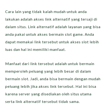
Cara lain yang tidak kalah mudah untuk anda
lakukan adalah akses link alternatif yang tersaji di
dalam situs. Link alternatif adalah layanan yang bisa
anda pakai untuk akses bermain slot game. Anda
dapat memakai link tersebut untuk akses slot lebih
luas dan hal ini memiliki manfaat.
Manfaat dari link tersebut adalah untuk bermain
memperoleh peluang yang lebih besar di dalam
bermain slot. Jadi, anda bisa bermain dengan mudah
peluang lebih jika akses link tersebut. Hal ini bisa
karena server yang disediakan oleh situs utama
serta link alternatif tersebut tidak sama.