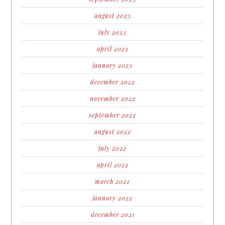
august 2023
july 2023
april 2023
january 2023
december 2022
november 2022
september 2022
august 2022
july 2022
april 2022
march 2022
january 2022
december 2021