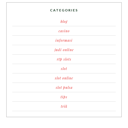
CATEGORIES
blog
casino
informasi
judi online
rtp slots
slot
slot online
slot pulsa
tips
trik