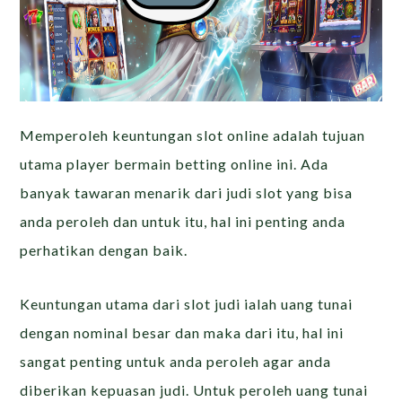
Memperoleh keuntungan slot online adalah tujuan
utama player bermain betting online ini. Ada
banyak tawaran menarik dari judi slot yang bisa
anda peroleh dan untuk itu, hal ini penting anda
perhatikan dengan baik.
Keuntungan utama dari slot judi ialah uang tunai
dengan nominal besar dan maka dari itu, hal ini
sangat penting untuk anda peroleh agar anda
diberikan kepuasan judi.
Untuk peroleh uang tunai