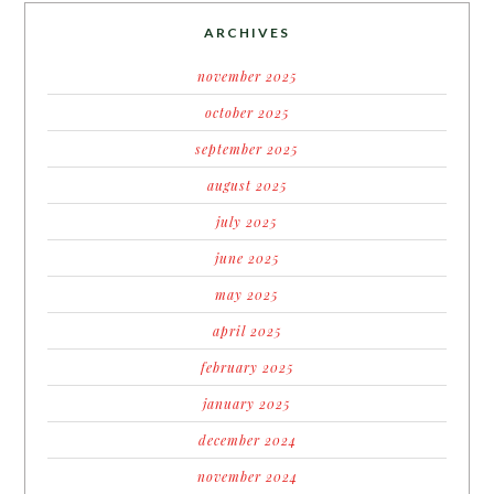
ARCHIVES
november 2025
october 2025
september 2025
august 2025
july 2025
june 2025
may 2025
april 2025
february 2025
january 2025
december 2024
november 2024