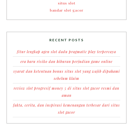
situs slot
bandar slot gacor
RECENT POSTS
fitur lengkap agen slot dadu pragmatic play terpercaya
era baru risiko dan hiburan perjudian game online
syarat dan ketentuan bonus situs slot yang wajib dipahami
sebelum klaim
review slot progresif money 5 di situs slot gacor resmi dan
aman
fakta, cerita, dan inspirasi kemenangan terbesar dari situs
slot gacor