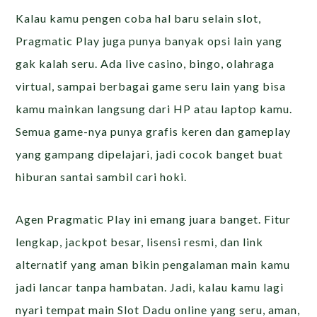
Kalau kamu pengen coba hal baru selain slot,
Pragmatic Play juga punya banyak opsi lain yang
gak kalah seru. Ada live casino, bingo, olahraga
virtual, sampai berbagai game seru lain yang bisa
kamu mainkan langsung dari HP atau laptop kamu.
Semua game-nya punya grafis keren dan gameplay
yang gampang dipelajari, jadi cocok banget buat
hiburan santai sambil cari hoki.
Agen Pragmatic Play ini emang juara banget. Fitur
lengkap, jackpot besar, lisensi resmi, dan link
alternatif yang aman bikin pengalaman main kamu
jadi lancar tanpa hambatan. Jadi, kalau kamu lagi
nyari tempat main Slot Dadu online yang seru, aman,