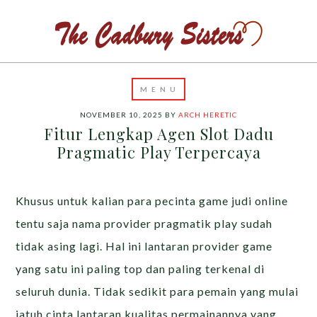
NOVEMBER 10, 2025
BY
ARCH HERETIC
Fitur Lengkap Agen Slot Dadu
Pragmatic Play Terpercaya
Khusus untuk kalian para pecinta game judi online
tentu saja nama provider pragmatik play sudah
tidak asing lagi. Hal ini lantaran provider game
yang satu ini paling top dan paling terkenal di
seluruh dunia. Tidak sedikit para pemain yang mulai
jatuh cinta lantaran kualitas permainannya yang