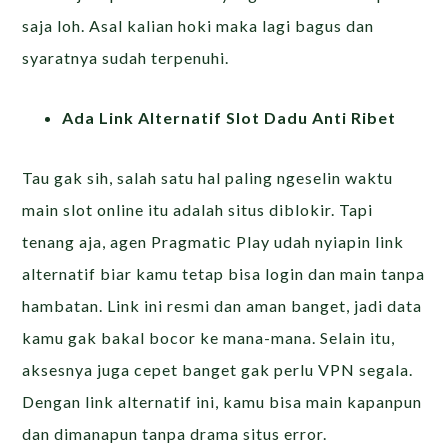
saja loh. Asal kalian hoki maka lagi bagus dan
syaratnya sudah terpenuhi.
Ada Link Alternatif Slot Dadu Anti Ribet
Tau gak sih, salah satu hal paling ngeselin waktu
main slot online itu adalah situs diblokir. Tapi
tenang aja, agen Pragmatic Play udah nyiapin link
alternatif biar kamu tetap bisa login dan main tanpa
hambatan. Link ini resmi dan aman banget, jadi data
kamu gak bakal bocor ke mana-mana. Selain itu,
aksesnya juga cepet banget gak perlu VPN segala.
Dengan link alternatif ini, kamu bisa main kapanpun
dan dimanapun tanpa drama situs error.