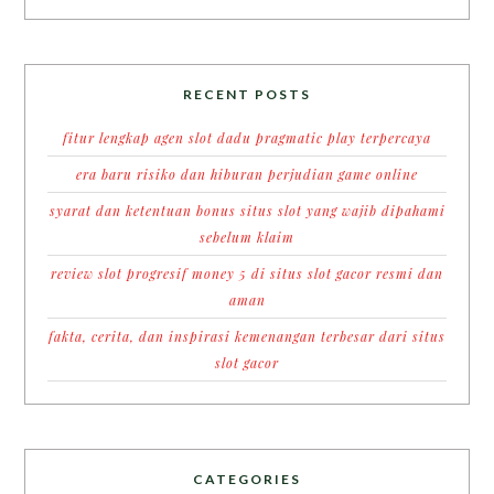
RECENT POSTS
fitur lengkap agen slot dadu pragmatic play terpercaya
era baru risiko dan hiburan perjudian game online
syarat dan ketentuan bonus situs slot yang wajib dipahami
sebelum klaim
review slot progresif money 5 di situs slot gacor resmi dan
aman
fakta, cerita, dan inspirasi kemenangan terbesar dari situs
slot gacor
CATEGORIES