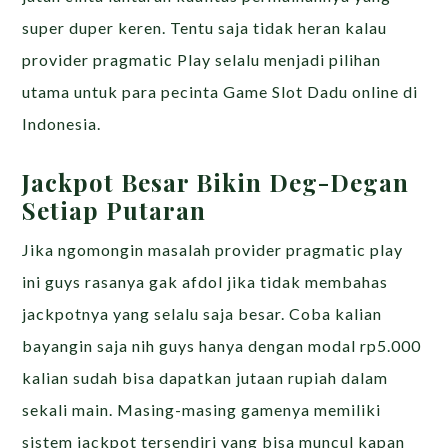
super duper keren. Tentu saja tidak heran kalau
provider pragmatic Play selalu menjadi pilihan
utama untuk para pecinta Game Slot Dadu online di
Indonesia.
Jackpot Besar Bikin Deg-Degan
Setiap Putaran
Jika ngomongin masalah provider pragmatic play
ini guys rasanya gak afdol jika tidak membahas
jackpotnya yang selalu saja besar. Coba kalian
bayangin saja nih guys hanya dengan modal rp5.000
kalian sudah bisa dapatkan jutaan rupiah dalam
sekali main. Masing-masing gamenya memiliki
sistem jackpot tersendiri yang bisa muncul kapan