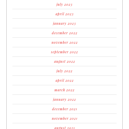
july 2023
april 2023
january 2023
december 2022
november 2022
september 2022
august 2022
july 2022
april 2022
march 2022
january 2022
december 2021
november 2021
august 2021