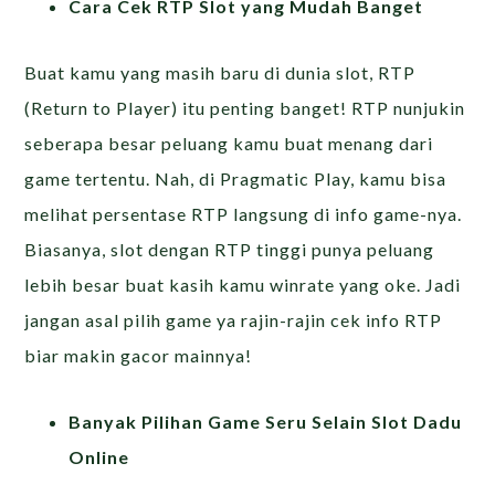
Cara Cek RTP Slot yang Mudah Banget
Buat kamu yang masih baru di dunia slot, RTP
(Return to Player) itu penting banget! RTP nunjukin
seberapa besar peluang kamu buat menang dari
game tertentu. Nah, di Pragmatic Play, kamu bisa
melihat persentase RTP langsung di info game-nya.
Biasanya, slot dengan RTP tinggi punya peluang
lebih besar buat kasih kamu winrate yang oke. Jadi
jangan asal pilih game ya rajin-rajin cek info RTP
biar makin gacor mainnya!
Banyak Pilihan Game Seru Selain Slot Dadu
Online