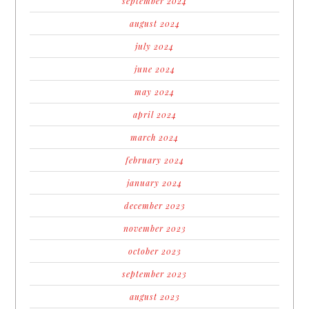
september 2024
august 2024
july 2024
june 2024
may 2024
april 2024
march 2024
february 2024
january 2024
december 2023
november 2023
october 2023
september 2023
august 2023