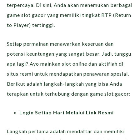
terpercaya. Di sini, Anda akan menemukan berbagai
game slot gacor yang memiliki tingkat RTP (Return
to Player) tertinggi.
Setiap permainan menawarkan keseruan dan
potensi keuntungan yang sangat besar. Jadi, tunggu
apa lagi? Ayo mainkan slot online dan aktiflah di
situs resmi untuk mendapatkan penawaran spesial.
Berikut adalah langkah-langkah yang bisa Anda
terapkan untuk terhubung dengan game slot gacor:
Login Setiap Hari Melalui Link Resmi
Langkah pertama adalah mendaftar dan memiliki