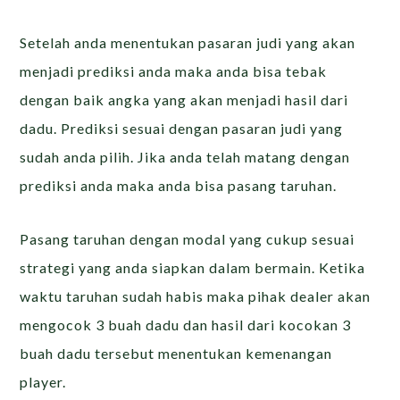
Setelah anda menentukan pasaran judi yang akan
menjadi prediksi anda maka anda bisa tebak
dengan baik angka yang akan menjadi hasil dari
dadu. Prediksi sesuai dengan pasaran judi yang
sudah anda pilih.
Jika anda telah matang dengan
prediksi anda maka anda bisa pasang taruhan.
Pasang taruhan dengan modal yang cukup sesuai
strategi yang anda siapkan dalam bermain.
Ketika
waktu taruhan sudah habis maka pihak dealer akan
mengocok 3 buah dadu dan hasil dari kocokan 3
buah dadu tersebut menentukan kemenangan
player.