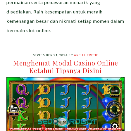
permainan serta penawaran menarik yang
disediakan. Raih kesempatan untuk meraih
kemenangan besar dan nikmati setiap momen dalam
bermain slot online.
SEPTEMBER 21, 2024
BY
ARCH HERETIC
Menghemat Modal Casino Online
Ketahui Tipsnya Disini