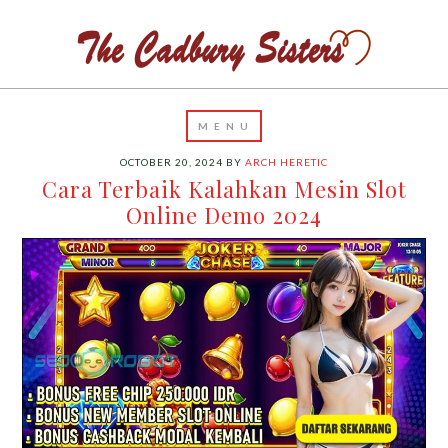
OCTOBER 20, 2024
BY
ARCH HERETIC
Cara Terbaik Kalahkan Mesin Slot
Online Demo 2024