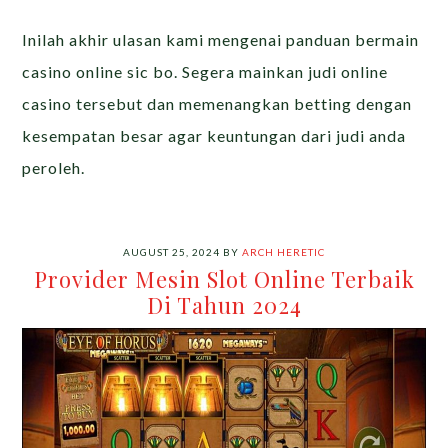
Inilah akhir ulasan kami mengenai panduan bermain
casino online sic bo. Segera mainkan judi online
casino tersebut dan memenangkan betting dengan
kesempatan besar agar keuntungan dari judi anda
peroleh.
AUGUST 25, 2024
BY
ARCH HERETIC
Provider Mesin Slot Online Terbaik
Di Tahun 2024