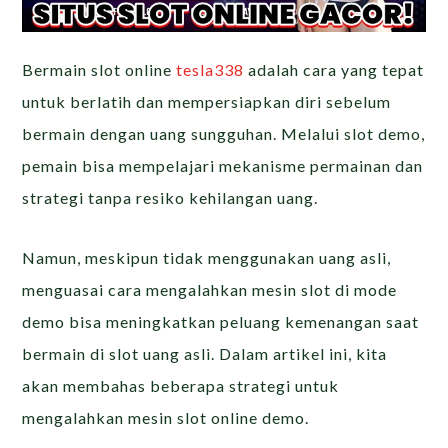
Bermain slot online
tesla338
adalah cara yang tepat
untuk berlatih dan mempersiapkan diri sebelum
bermain dengan uang sungguhan. Melalui slot demo,
pemain bisa mempelajari mekanisme permainan dan
strategi tanpa resiko kehilangan uang.
Namun, meskipun tidak menggunakan uang asli,
menguasai cara mengalahkan mesin slot di mode
demo bisa meningkatkan peluang kemenangan saat
bermain di slot uang asli. Dalam artikel ini, kita
akan membahas beberapa strategi untuk
mengalahkan mesin slot online demo.