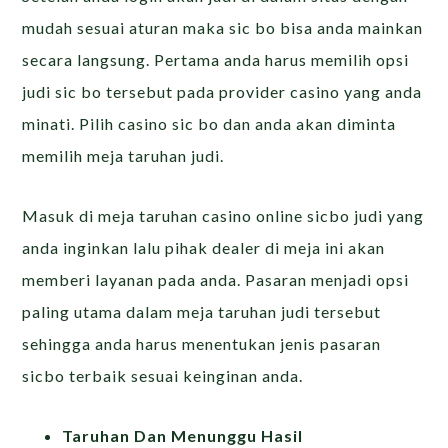
mudah sesuai aturan maka sic bo bisa anda mainkan
secara langsung. Pertama anda harus memilih opsi
judi sic bo tersebut pada provider casino yang anda
minati.
Pilih casino sic bo dan anda akan diminta
memilih meja taruhan judi.
Masuk di meja taruhan casino online sicbo judi yang
anda inginkan lalu pihak dealer di meja ini akan
memberi layanan pada anda.
Pasaran menjadi opsi
paling utama dalam meja taruhan judi tersebut
sehingga anda harus menentukan jenis pasaran
sicbo terbaik sesuai keinginan anda.
Taruhan Dan Menunggu Hasil