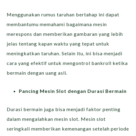
Menggunakan rumus taruhan bertahap ini dapat
membantumu memahami bagaimana mesin
merespons dan memberikan gambaran yang lebih
jelas tentang kapan waktu yang tepat untuk
meningkatkan taruhan. Selain itu, ini bisa menjadi
cara yang efektif untuk mengontrol bankroll ketika
bermain dengan uang asli.
Pancing Mesin Slot dengan Durasi Bermain
Durasi bermain juga bisa menjadi faktor penting
dalam mengalahkan mesin slot. Mesin slot
seringkali memberikan kemenangan setelah periode