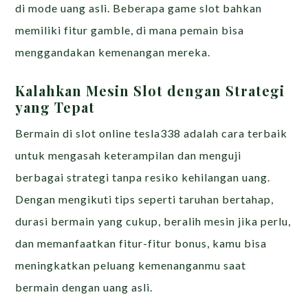
di mode uang asli. Beberapa game slot bahkan
memiliki fitur gamble, di mana pemain bisa
menggandakan kemenangan mereka.
Kalahkan Mesin Slot dengan Strategi
yang Tepat
Bermain di slot online
tesla338
adalah cara terbaik
untuk mengasah keterampilan dan menguji
berbagai strategi tanpa resiko kehilangan uang.
Dengan mengikuti tips seperti taruhan bertahap,
durasi bermain yang cukup, beralih mesin jika perlu,
dan memanfaatkan fitur-fitur bonus, kamu bisa
meningkatkan peluang kemenanganmu saat
bermain dengan uang asli.