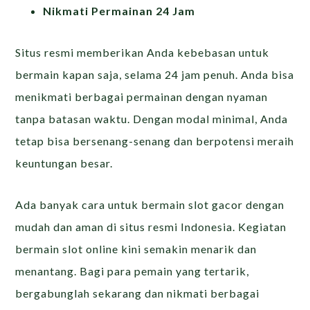
Nikmati Permainan 24 Jam
Situs resmi memberikan Anda kebebasan untuk
bermain kapan saja, selama 24 jam penuh. Anda bisa
menikmati berbagai permainan dengan nyaman
tanpa batasan waktu. Dengan modal minimal, Anda
tetap bisa bersenang-senang dan berpotensi meraih
keuntungan besar.
Ada banyak cara untuk bermain slot gacor dengan
mudah dan aman di situs resmi Indonesia. Kegiatan
bermain slot online kini semakin menarik dan
menantang.
Bagi para pemain yang tertarik,
bergabunglah sekarang dan nikmati berbagai