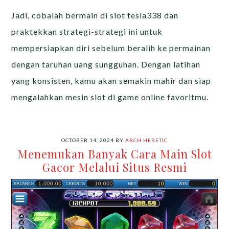
Jadi, cobalah bermain di slot
tesla338
dan
praktekkan strategi-strategi ini untuk
mempersiapkan diri sebelum beralih ke permainan
dengan taruhan uang sungguhan. Dengan latihan
yang konsisten, kamu akan semakin mahir dan siap
mengalahkan mesin slot di game online favoritmu.
OCTOBER 14, 2024
BY
ARCH HERETIC
Menemukan Banyak Cara Main Slot
Gacor Melalui Situs Resmi