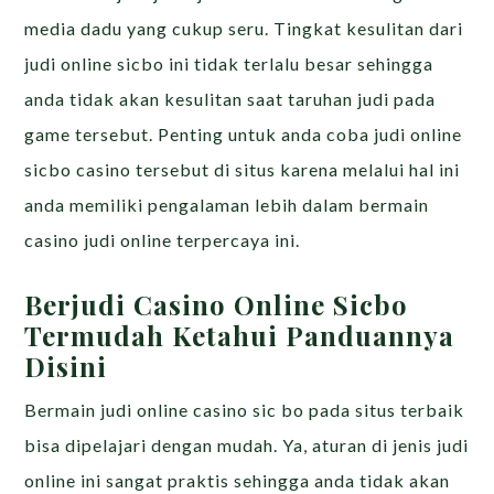
media dadu yang cukup seru.
Tingkat kesulitan dari
judi online sicbo ini tidak terlalu besar sehingga
anda tidak akan kesulitan saat taruhan judi pada
game tersebut. Penting untuk anda coba judi online
sicbo casino tersebut di situs karena melalui hal ini
anda memiliki pengalaman lebih dalam bermain
casino judi online terpercaya ini.
Berjudi Casino Online Sicbo
Termudah Ketahui Panduannya
Disini
Bermain judi online casino sic bo pada situs terbaik
bisa dipelajari dengan mudah. Ya, aturan di jenis judi
online ini sangat praktis sehingga anda tidak akan