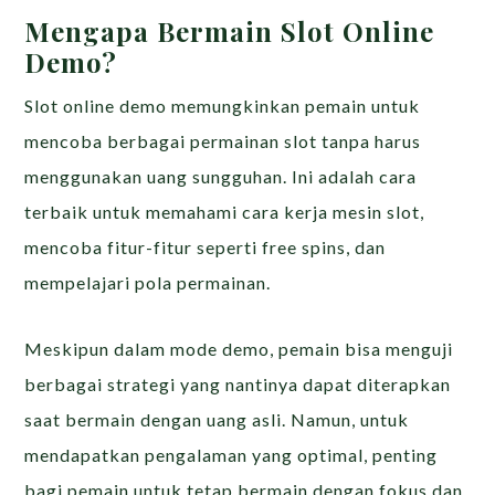
Mengapa Bermain Slot Online
Demo?
Slot online demo memungkinkan pemain untuk
mencoba berbagai permainan slot tanpa harus
menggunakan uang sungguhan. Ini adalah cara
terbaik untuk memahami cara kerja mesin slot,
mencoba fitur-fitur seperti free spins, dan
mempelajari pola permainan.
Meskipun dalam mode demo, pemain bisa menguji
berbagai strategi yang nantinya dapat diterapkan
saat bermain dengan uang asli. Namun, untuk
mendapatkan pengalaman yang optimal, penting
bagi pemain untuk tetap bermain dengan fokus dan