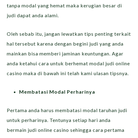
tanpa modal yang hemat maka kerugian besar di
judi dapat anda alami.
Oleh sebab itu, jangan lewatkan tips penting terkait
hal tersebut karena dengan begini judi yang anda
mainkan bisa memberi jaminan keuntungan. Agar
anda ketahui cara untuk berhemat modal judi online
casino maka di bawah ini telah kami ulasan tipsnya.
Membatasi Modal Perharinya
Pertama anda harus membatasi modal taruhan judi
untuk perharinya. Tentunya setiap hari anda
bermain judi online casino sehingga cara pertama