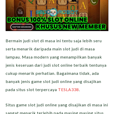
Bermain judi slot di masa ini tentu saja lebih seru
serta menarik daripada main slot judi di masa
lampau. Masa modern yang menampilkan banyak
jenis keseruan dari judi slot online terbaik tentunya
cukup menarik perhatian.
Bagaimana tidak, ada
banyak jenis game slot judi online yang disajikan
pada situs slot terpercaya
TESLA338
.
Situs game slot judi online yang disajikan di masa ini
sangat menarik terlebih pada masing masing situs