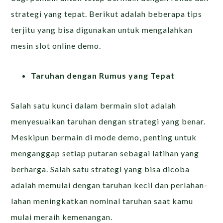
strategi yang tepat. Berikut adalah beberapa tips
terjitu yang bisa digunakan untuk mengalahkan
mesin slot online demo.
Taruhan dengan Rumus yang Tepat
Salah satu kunci dalam bermain slot adalah
menyesuaikan taruhan dengan strategi yang benar.
Meskipun bermain di mode demo, penting untuk
menganggap setiap putaran sebagai latihan yang
berharga. Salah satu strategi yang bisa dicoba
adalah memulai dengan taruhan kecil dan perlahan-
lahan meningkatkan nominal taruhan saat kamu
mulai meraih kemenangan.