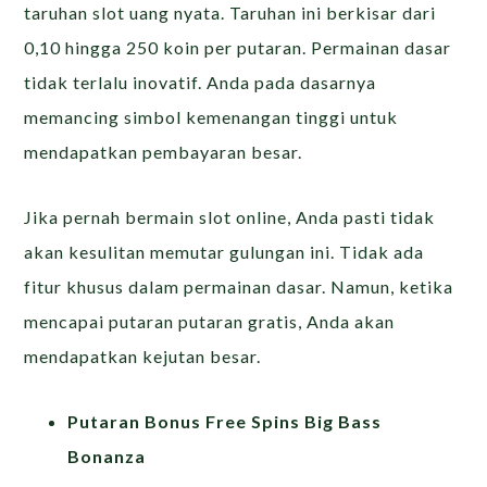
taruhan slot uang nyata. Taruhan ini berkisar dari
0,10 hingga 250 koin per putaran. Permainan dasar
tidak terlalu inovatif. Anda pada dasarnya
memancing simbol kemenangan tinggi untuk
mendapatkan pembayaran besar.
Jika pernah bermain slot online, Anda pasti tidak
akan kesulitan memutar gulungan ini. Tidak ada
fitur khusus dalam permainan dasar. Namun, ketika
mencapai putaran putaran gratis, Anda akan
mendapatkan kejutan besar.
Putaran Bonus Free Spins Big Bass
Bonanza