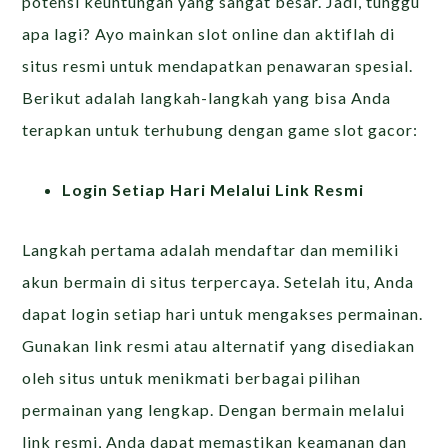
potensi keuntungan yang sangat besar. Jadi, tunggu
apa lagi? Ayo mainkan slot online dan aktiflah di
situs resmi untuk mendapatkan penawaran spesial.
Berikut adalah langkah-langkah yang bisa Anda
terapkan untuk terhubung dengan game slot gacor:
Login Setiap Hari Melalui Link Resmi
Langkah pertama adalah mendaftar dan memiliki
akun bermain di situs terpercaya. Setelah itu, Anda
dapat login setiap hari untuk mengakses permainan.
Gunakan link resmi atau alternatif yang disediakan
oleh situs untuk menikmati berbagai pilihan
permainan yang lengkap. Dengan bermain melalui
link resmi, Anda dapat memastikan keamanan dan