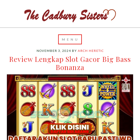
NOVEMBER 3, 2024
BY
ARCH HERETIC
Review Lengkap Slot Gacor Big Bass
Bonanza