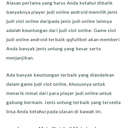
Alasan pertama yang harus Anda ketahui dibalik
banyaknya player judi online android memilih jenis
judi slot online daripada jenis judi online lainnya
adalah keuntungan dari judi slot online.
Game slot
judi online android terbaik
qqfullbet
akan memberi
Anda banyak jenis untung yang besar serta
menjanjikan.
Ada banyak keuntungan terbaik yang diandalkan
dalam game judi slot online, khususnya untuk
menarik minat dari para player judi online untuk
gabung bermain. Jenis untung terbaik yang tersedia
bisa Anda ketahui pada ulasan di bawah ini.