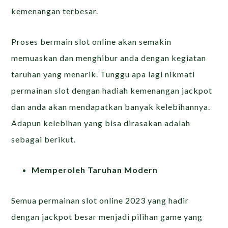
kemenangan terbesar.
Proses bermain slot online akan semakin
memuaskan dan menghibur anda dengan kegiatan
taruhan yang menarik.
Tunggu apa lagi nikmati
permainan slot dengan hadiah kemenangan jackpot
dan anda akan mendapatkan banyak kelebihannya.
Adapun kelebihan yang bisa dirasakan adalah
sebagai berikut.
Memperoleh Taruhan Modern
Semua permainan slot online 2023 yang hadir
dengan jackpot besar menjadi pilihan game yang