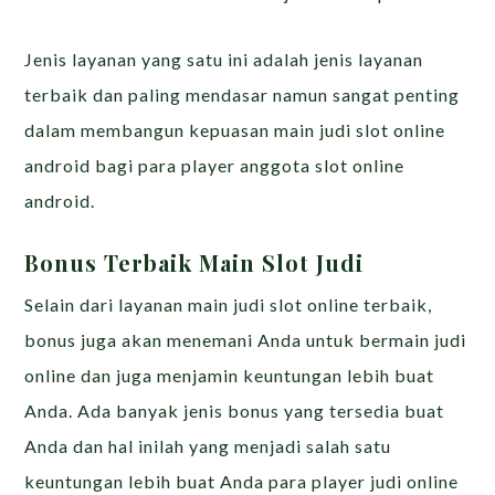
Jenis layanan yang satu ini adalah jenis layanan
terbaik dan paling mendasar namun sangat penting
dalam membangun kepuasan main judi slot online
android bagi para player anggota slot online
android.
Bonus Terbaik Main Slot Judi
Selain dari layanan main judi slot online terbaik,
bonus juga akan menemani Anda untuk bermain judi
online dan juga menjamin keuntungan lebih buat
Anda. Ada banyak jenis bonus yang tersedia buat
Anda dan hal inilah yang menjadi salah satu
keuntungan lebih buat Anda para player judi online