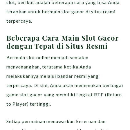
slot, berikut adalah beberapa cara yang bisa Anda
terapkan untuk bermain slot gacor di situs resmi
terpercaya.
Beberapa Cara Main Slot Gacor
dengan Tepat di Situs Resmi
Bermain slot online menjadi semakin
menyenangkan, terutama ketika Anda
melakukannya melalui bandar resmi yang
terpercaya. Di sini, Anda akan menemukan berbagai
game slot gacor yang memiliki tingkat RTP (Return
to Player) tertinggi.
Setiap permainan menawarkan keseruan dan