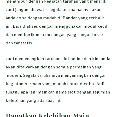
menghibur dengan kegiatan taruhan yang menarik.
Jadi jangan khawatir segala permainannya akan
anda coba dengan mudah di Bandar yang terbaik
ini.
Bisa diakses dengan menggunakan modal kecil
dan memberikan kemenangan yang sangat besar
dan fantastis.
Jadi memenangkan taruhan slot online dan kini anda
akan ditawarkan dengan semua permainan yang
modern.
Segala taruhannya menyenangkan dengan
kegiatan bermain yang mudah untuk dicoba. Jadi
tunggu apa lagi mainkan game slot dengan sejumlah
kelebihan yang ada saat ini.
Dapatkan Kelebihan Main