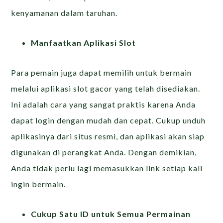
kenyamanan dalam taruhan.
Manfaatkan Aplikasi Slot
Para pemain juga dapat memilih untuk bermain
melalui aplikasi slot gacor yang telah disediakan.
Ini adalah cara yang sangat praktis karena Anda
dapat login dengan mudah dan cepat.
Cukup unduh
aplikasinya dari situs resmi, dan aplikasi akan siap
digunakan di perangkat Anda. Dengan demikian,
Anda tidak perlu lagi memasukkan link setiap kali
ingin bermain.
Cukup Satu ID untuk Semua Permainan