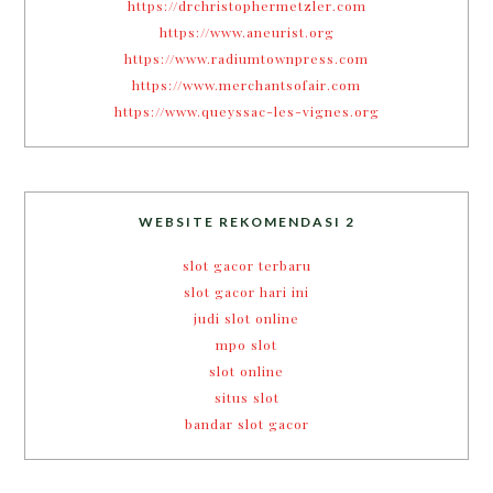
https://drchristophermetzler.com
https://www.aneurist.org
https://www.radiumtownpress.com
https://www.merchantsofair.com
https://www.queyssac-les-vignes.org
WEBSITE REKOMENDASI 2
slot gacor terbaru
slot gacor hari ini
judi slot online
mpo slot
slot online
situs slot
bandar slot gacor