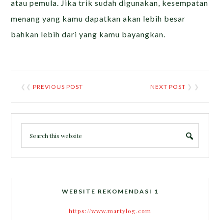
atau pemula. Jika trik sudah digunakan, kesempatan
menang yang kamu dapatkan akan lebih besar
bahkan lebih dari yang kamu bayangkan.
❮❮
PREVIOUS POST
NEXT POST
❯ ❯
WEBSITE REKOMENDASI 1
https://www.martylog.com