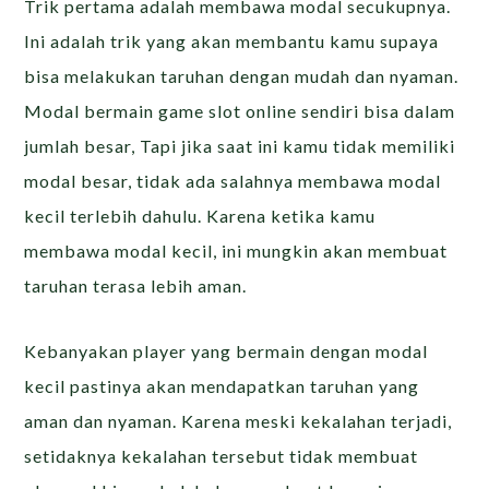
Trik pertama adalah membawa modal secukupnya.
Ini adalah trik yang akan membantu kamu supaya
bisa melakukan taruhan dengan mudah dan nyaman.
Modal bermain game slot online sendiri bisa dalam
jumlah besar, Tapi jika saat ini kamu tidak memiliki
modal besar, tidak ada salahnya membawa modal
kecil terlebih dahulu. Karena ketika kamu
membawa modal kecil, ini mungkin akan membuat
taruhan terasa lebih aman.
Kebanyakan player yang bermain dengan modal
kecil pastinya akan mendapatkan taruhan yang
aman dan nyaman. Karena meski kekalahan terjadi,
setidaknya kekalahan tersebut tidak membuat