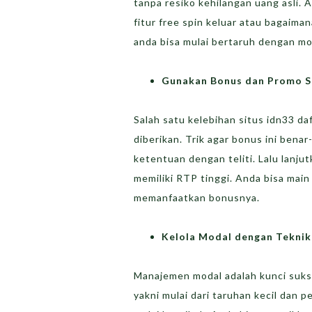
tanpa resiko kehilangan uang asli.
fitur free spin keluar atau bagaima
anda bisa mulai bertaruh dengan mod
Gunakan Bonus dan Promo S
Salah satu kelebihan situs idn33 da
diberikan. Trik agar bonus ini ben
ketentuan dengan teliti. Lalu lan
memiliki RTP tinggi. Anda bisa main
memanfaatkan bonusnya.
Kelola Modal dengan Teknik
Manajemen modal adalah kunci sukse
yakni mulai dari taruhan kecil dan 