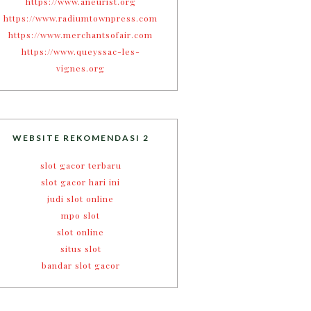
https://www.aneurist.org
https://www.radiumtownpress.com
https://www.merchantsofair.com
https://www.queyssac-les-
vignes.org
WEBSITE REKOMENDASI 2
slot gacor terbaru
slot gacor hari ini
judi slot online
mpo slot
slot online
situs slot
bandar slot gacor